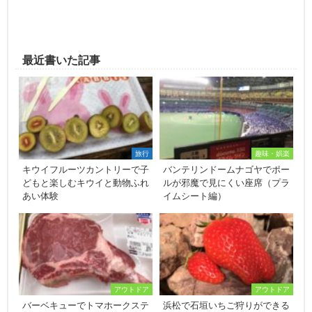
最近書いた記事
旅行
趣味・娯楽
キウイフルーツカントリーで子
バンテリンドームナゴヤでポー
どもと楽しむキウイと動物ふれ
ルが邪魔で見にくい座席（プラ
あい体験
イムシート編）
アウトドア
アウトドア
バーベキューでトマホークステ
浜松で石垣いちご狩りができる