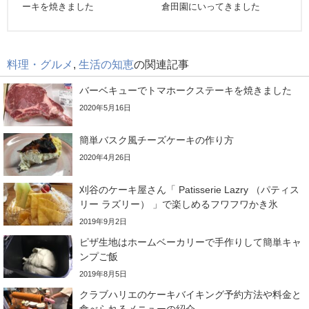
ーキを焼きました
倉田園にいってきました
料理・グルメ
,
生活の知恵
の関連記事
バーベキューでトマホークステーキを焼きました
2020年5月16日
簡単バスク風チーズケーキの作り方
2020年4月26日
刈谷のケーキ屋さん「 Patisserie Lazry （パティス
リー ラズリー） 」で楽しめるフワフワかき氷
2019年9月2日
ピザ生地はホームベーカリーで手作りして簡単キャ
ンプご飯
2019年8月5日
クラブハリエのケーキバイキング予約方法や料金と
食べられるメニューの紹介