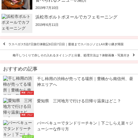
2019年7月10日
浜松市ポルトボヌールでカフェモーニング
2019年6月11日
ラスベガス5泊7日旅行体験記6日目7日目｜最後までスパカジノとLAX乗り継ぎ帰国
梅干しつくりで赤しその入れるタイミングと分量、処理方法は？体験画像・写真付き
おすすめの記事
干し柿用の渋柿が売ってる場所｜豊橋から南信州、昼
神エリアへ
料理・グルメ
愛知県 三河地方で行ける日帰り温泉はどこ？
料理・グルメ
バーベキューでタンドリーチキン｜下ごしらえ楽々ジ
ューシーな作り方
アウトドア