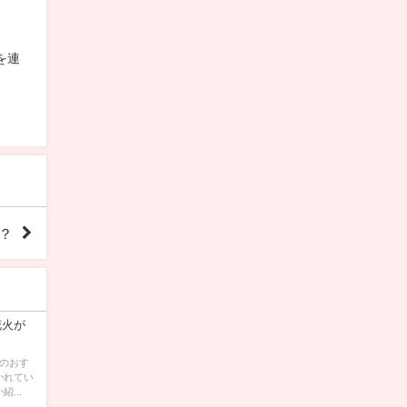
を連
？
花火が
夏のおす
かれてい
...