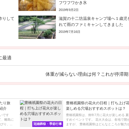
フワフワかき氷
2019年9月2日
作りして
滋賀の十二坊温泉キャンプ場へ１歳児
れて雨のファミキャンしてきました
2019年7月16日
に最適
体重が減らない理由は何？これが停滞期
たり旅
豊橋祇園祭の花火の日程｜打ち上げ
紹介
楽しめる穴場おすすめスポットは？
いです
豊橋祇園祭は、例年7月に花火が楽しめる 
て、離島に
すめイベントです。 花火大会は、各地で開
冠婚葬祭・季節行事
り、...
ますが、 豊橋祇園祭はどんなところが魅力か紹