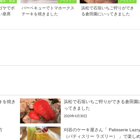
趣味・娯楽
アウトドア
アウトドア
ゴヤでポ
バーベキューでトマホークス
浜松で石垣いちご狩りができ
い座席
テーキを焼きました
る倉田園にいってきました
）
キを焼き
浜松で石垣いちご狩りができる倉田園
ってきました
2020年4月30日
方
刈谷のケーキ屋さん「 Patisserie Lazr
（パティスリー ラズリー） 」で楽し