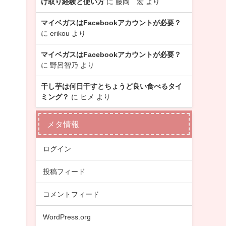
け取り経験と使い方
に
藤岡 宏
より
マイベガスはFacebookアカウントが必要？
に
erikou
より
マイベガスはFacebookアカウントが必要？
に
野呂智乃
より
干し芋は何日干すとちょうど良い食べるタイ
ミング？
に
ヒメ
より
メタ情報
ログイン
投稿フィード
コメントフィード
WordPress.org