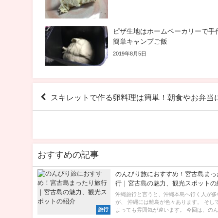
ピザ生地はホームベーカリーで手
簡単キャンプご飯
2019年8月5日
スキレットで作る卵料理は簡単！朝食やお弁当
おすすめの記事
のんびり旅におすすめ！宮古島まっ
行｜宮古島の魅力、観光スポットの
沖縄旅行と言うと、沖縄本島へ行く人が多
が、 沖縄には離島が色々あります。 そし
旅行
よっても雰囲気が違います。 今回は、のんび