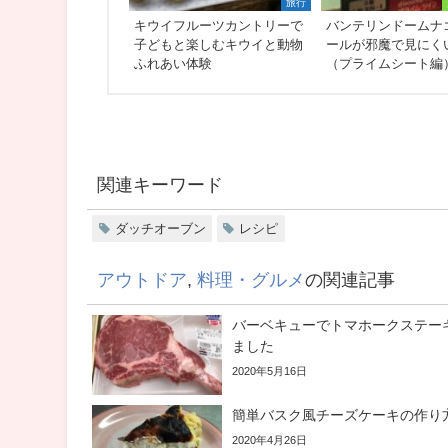
旅行
キウイフルーツカントリーで
バンテリンドームナ
子どもと楽しむキウイと動物
ールが邪魔で見にく
ふれあい体験
（プライムシート編
関連キーワード
ダッチオーブン
レシピ
アウトドア
,
料理・グルメ
の関連記事
バーベキューでトマホークステー
ました
2020年5月16日
簡単バスク風チーズケーキの作り
2020年4月26日