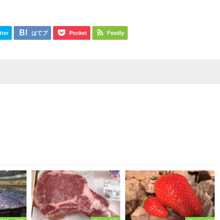
tter
はてブ
Pocket
Feedly