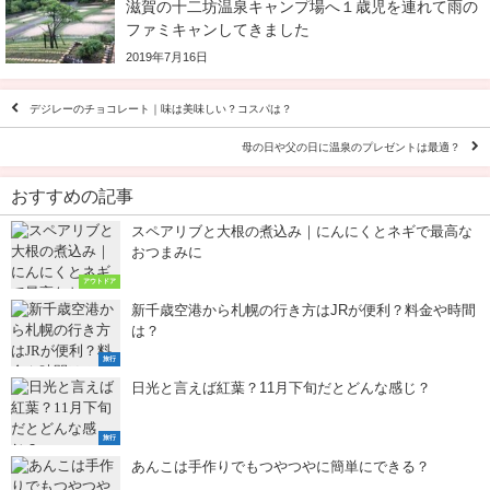
滋賀の十二坊温泉キャンプ場へ１歳児を連れて雨の
ファミキャンしてきました
2019年7月16日
デジレーのチョコレート｜味は美味しい？コスパは？
母の日や父の日に温泉のプレゼントは最適？
おすすめの記事
スペアリブと大根の煮込み｜にんにくとネギで最高な
おつまみに
アウトドア
新千歳空港から札幌の行き方はJRが便利？料金や時間
は？
旅行
日光と言えば紅葉？11月下旬だとどんな感じ？
旅行
あんこは手作りでもつやつやに簡単にできる？