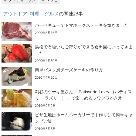
アウトドア
,
料理・グルメ
の関連記事
バーベキューでトマホークステーキを焼きました
2020年5月16日
浜松で石垣いちご狩りができる倉田園にいってきま
した
2020年4月30日
簡単バスク風チーズケーキの作り方
2020年4月26日
刈谷のケーキ屋さん「 Patisserie Lazry （パティス
リー ラズリー） 」で楽しめるフワフワかき氷
2019年9月2日
ピザ生地はホームベーカリーで手作りして簡単キャ
ンプご飯
2019年8月5日