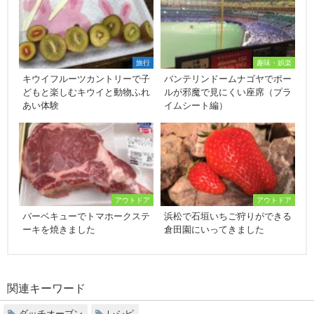
旅行
趣味・娯楽
キウイフルーツカントリーで子
バンテリンドームナゴヤでポー
どもと楽しむキウイと動物ふれ
ルが邪魔で見にくい座席（プラ
あい体験
イムシート編）
アウトドア
アウトドア
バーベキューでトマホークステ
浜松で石垣いちご狩りができる
ーキを焼きました
倉田園にいってきました
関連キーワード
ダッチオーブン
レシピ