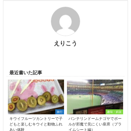
えりこう
最近書いた記事
旅行
趣味・娯楽
キウイフルーツカントリーで子
バンテリンドームナゴヤでポー
どもと楽しむキウイと動物ふれ
ルが邪魔で見にくい座席（プラ
あい体験
イムシート編）