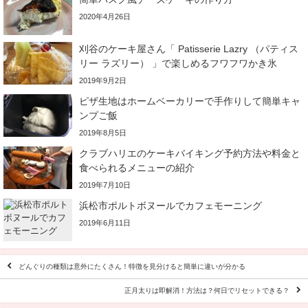
2020年4月26日
刈谷のケーキ屋さん「 Patisserie Lazry （パティス
リー ラズリー） 」で楽しめるフワフワかき氷
2019年9月2日
ピザ生地はホームベーカリーで手作りして簡単キャ
ンプご飯
2019年8月5日
クラブハリエのケーキバイキング予約方法や料金と
食べられるメニューの紹介
2019年7月10日
浜松市ポルトボヌールでカフェモーニング
2019年6月11日
どんぐりの種類は意外にたくさん！特徴を見分けると簡単に違いが分かる
正月太りは即解消！方法は？何日でリセットできる？