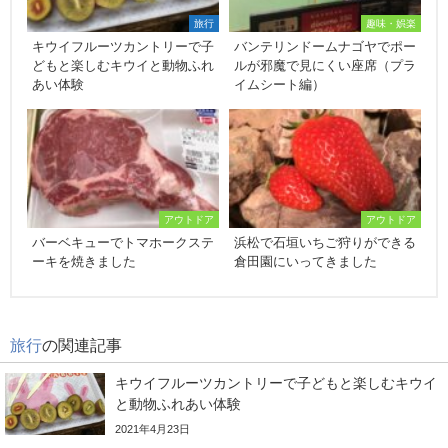
旅行
趣味・娯楽
キウイフルーツカントリーで子
バンテリンドームナゴヤでポー
どもと楽しむキウイと動物ふれ
ルが邪魔で見にくい座席（プラ
あい体験
イムシート編）
アウトドア
アウトドア
バーベキューでトマホークステ
浜松で石垣いちご狩りができる
ーキを焼きました
倉田園にいってきました
旅行
の関連記事
キウイフルーツカントリーで子どもと楽しむキウイ
と動物ふれあい体験
2021年4月23日