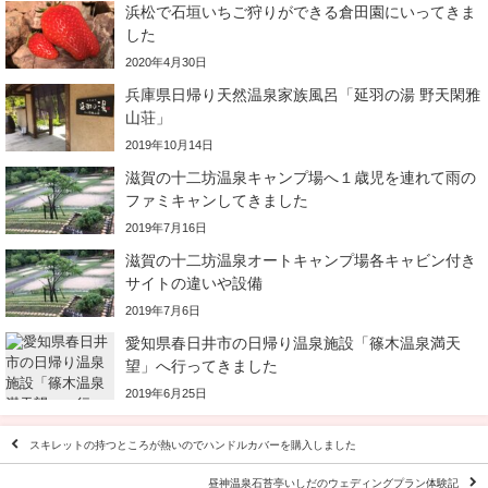
浜松で石垣いちご狩りができる倉田園にいってきま
した
2020年4月30日
兵庫県日帰り天然温泉家族風呂「延羽の湯 野天閑雅
山荘」
2019年10月14日
滋賀の十二坊温泉キャンプ場へ１歳児を連れて雨の
ファミキャンしてきました
2019年7月16日
滋賀の十二坊温泉オートキャンプ場各キャビン付き
サイトの違いや設備
2019年7月6日
愛知県春日井市の日帰り温泉施設「篠木温泉満天
望」へ行ってきました
2019年6月25日
スキレットの持つところが熱いのでハンドルカバーを購入しました
昼神温泉石苔亭いしだのウェディングプラン体験記