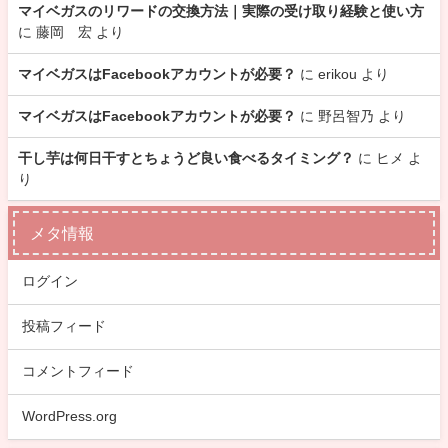
マイベガスのリワードの交換方法｜実際の受け取り経験と使い方
に
藤岡 宏
より
マイベガスはFacebookアカウントが必要？
に
erikou
より
マイベガスはFacebookアカウントが必要？
に
野呂智乃
より
干し芋は何日干すとちょうど良い食べるタイミング？
に
ヒメ
よ
り
メタ情報
ログイン
投稿フィード
コメントフィード
WordPress.org