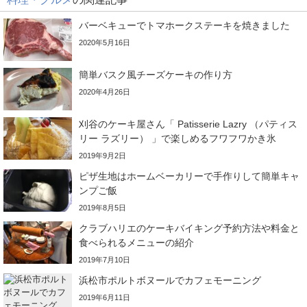
バーベキューでトマホークステーキを焼きました
2020年5月16日
簡単バスク風チーズケーキの作り方
2020年4月26日
刈谷のケーキ屋さん「 Patisserie Lazry （パティス
リー ラズリー） 」で楽しめるフワフワかき氷
2019年9月2日
ピザ生地はホームベーカリーで手作りして簡単キャ
ンプご飯
2019年8月5日
クラブハリエのケーキバイキング予約方法や料金と
食べられるメニューの紹介
2019年7月10日
浜松市ポルトボヌールでカフェモーニング
2019年6月11日