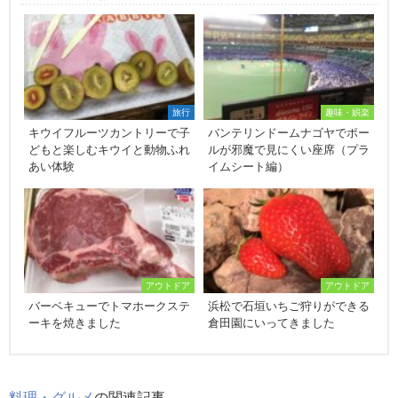
旅行
趣味・娯楽
キウイフルーツカントリーで子
バンテリンドームナゴヤでポー
どもと楽しむキウイと動物ふれ
ルが邪魔で見にくい座席（プラ
あい体験
イムシート編）
アウトドア
アウトドア
バーベキューでトマホークステ
浜松で石垣いちご狩りができる
ーキを焼きました
倉田園にいってきました
料理・グルメ
の関連記事