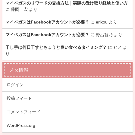
マイベガスのリワードの交換方法｜実際の受け取り経験と使い方
に
藤岡 宏
より
マイベガスはFacebookアカウントが必要？
に
erikou
より
マイベガスはFacebookアカウントが必要？
に
野呂智乃
より
干し芋は何日干すとちょうど良い食べるタイミング？
に
ヒメ
よ
り
メタ情報
ログイン
投稿フィード
コメントフィード
WordPress.org