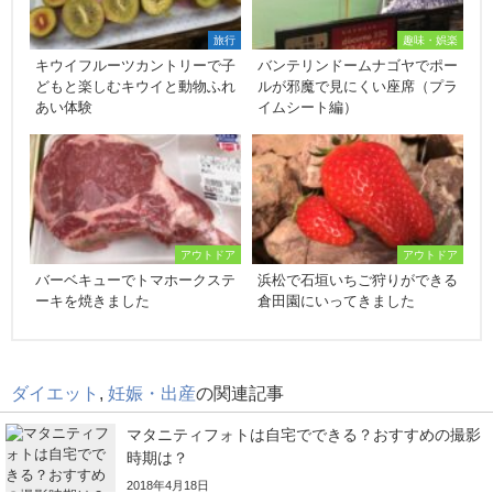
旅行
趣味・娯楽
キウイフルーツカントリーで子
バンテリンドームナゴヤでポー
どもと楽しむキウイと動物ふれ
ルが邪魔で見にくい座席（プラ
あい体験
イムシート編）
アウトドア
アウトドア
バーベキューでトマホークステ
浜松で石垣いちご狩りができる
ーキを焼きました
倉田園にいってきました
ダイエット
,
妊娠・出産
の関連記事
マタニティフォトは自宅でできる？おすすめの撮影
時期は？
2018年4月18日