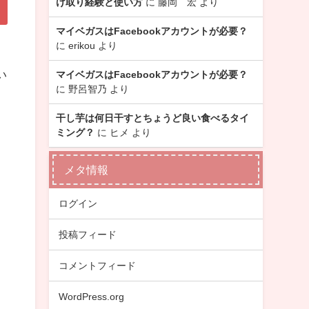
け取り経験と使い方
に
藤岡 宏
より
マイベガスはFacebookアカウントが必要？
に
erikou
より
い
マイベガスはFacebookアカウントが必要？
に
野呂智乃
より
干し芋は何日干すとちょうど良い食べるタイ
ミング？
に
ヒメ
より
メタ情報
ログイン
投稿フィード
コメントフィード
WordPress.org