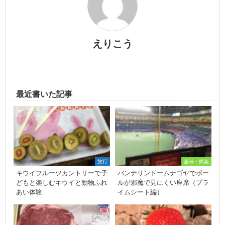
えりこう
最近書いた記事
旅行
趣味・娯楽
キウイフルーツカントリーで子
バンテリンドームナゴヤでポー
どもと楽しむキウイと動物ふれ
ルが邪魔で見にくい座席（プラ
あい体験
イムシート編）