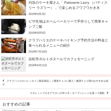
刈谷のケーキ屋さん「 Patisserie Lazry （パティス
リー ラズリー） 」で楽しめるフワフワかき氷
2019年9月2日
ピザ生地はホームベーカリーで手作りして簡単キャ
ンプご飯
2019年8月5日
クラブハリエのケーキバイキング予約方法や料金と
食べられるメニューの紹介
2019年7月10日
浜松市ポルトボヌールでカフェモーニング
2019年6月11日
クラブハリエのバレンタイン限定商品｜ご褒美チョコに購入！義理チョコ用のおすすめも紹
介
スキレットでカキグラタンの作り方｜オーブンレンジを使って挑戦
おすすめの記事