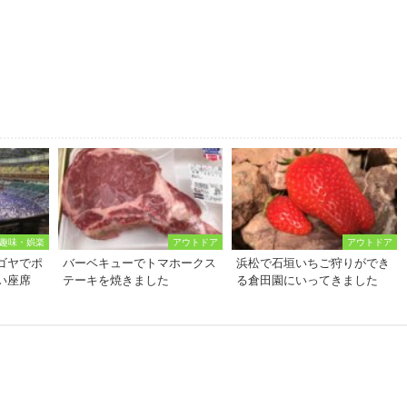
趣味・娯楽
アウトドア
アウトドア
ゴヤでポ
バーベキューでトマホークス
浜松で石垣いちご狩りができ
い座席
テーキを焼きました
る倉田園にいってきました
）