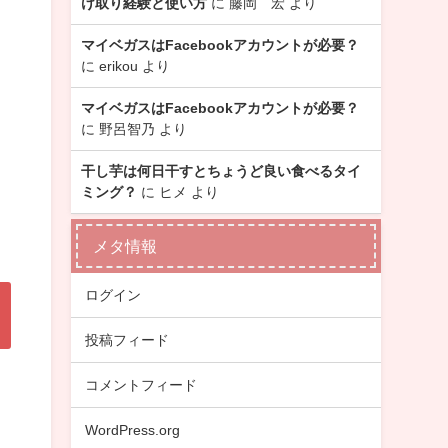
け取り経験と使い方
に
藤岡 宏
より
マイベガスはFacebookアカウントが必要？
に
erikou
より
マイベガスはFacebookアカウントが必要？
に
野呂智乃
より
干し芋は何日干すとちょうど良い食べるタイ
ミング？
に
ヒメ
より
メタ情報
ログイン
投稿フィード
コメントフィード
WordPress.org