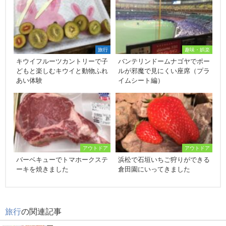
旅行
趣味・娯楽
キウイフルーツカントリーで子
バンテリンドームナゴヤでポー
どもと楽しむキウイと動物ふれ
ルが邪魔で見にくい座席（プラ
あい体験
イムシート編）
アウトドア
アウトドア
バーベキューでトマホークステ
浜松で石垣いちご狩りができる
ーキを焼きました
倉田園にいってきました
旅行
の関連記事