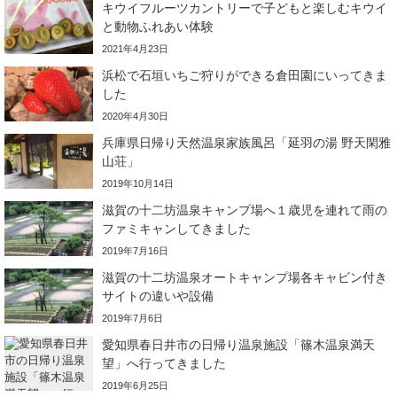
キウイフルーツカントリーで子どもと楽しむキウイ
と動物ふれあい体験
2021年4月23日
浜松で石垣いちご狩りができる倉田園にいってきま
した
2020年4月30日
兵庫県日帰り天然温泉家族風呂「延羽の湯 野天閑雅
山荘」
2019年10月14日
滋賀の十二坊温泉キャンプ場へ１歳児を連れて雨の
ファミキャンしてきました
2019年7月16日
滋賀の十二坊温泉オートキャンプ場各キャビン付き
サイトの違いや設備
2019年7月6日
愛知県春日井市の日帰り温泉施設「篠木温泉満天
望」へ行ってきました
2019年6月25日