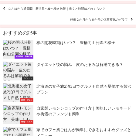
なんばから通天閣・新世界へ食べ歩き散策｜歩くと時間はどれくらい？
妊娠２か月から６か月の体重変化のグラフ
おすすめの記事
桜の開花時期はいつ？｜豊橋向山公園の様子
冠婚葬祭・季節行事
ダイエット後の悩み｜皮のたるみは解消できる？
ダイエット
北海道の女子旅2泊3日でグルメも自然も堪能する贅沢
プラン
料理・グルメ
自家製レモンシロップの作り方｜美味しいレモネード
や梅酒のアレンジも簡単
料理・グルメ
家でカフェ風ごはんが簡単にできるおすすめグッズと
メニュー