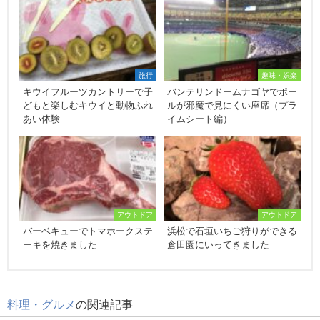
旅行
趣味・娯楽
キウイフルーツカントリーで子
バンテリンドームナゴヤでポー
どもと楽しむキウイと動物ふれ
ルが邪魔で見にくい座席（プラ
あい体験
イムシート編）
アウトドア
アウトドア
バーベキューでトマホークステ
浜松で石垣いちご狩りができる
ーキを焼きました
倉田園にいってきました
料理・グルメ
の関連記事