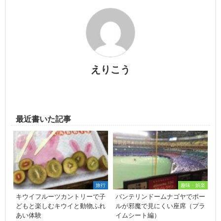
えりこう
最近書いた記事
旅行
趣味・娯楽
キウイフルーツカントリーで子
バンテリンドームナゴヤでポー
どもと楽しむキウイと動物ふれ
ルが邪魔で見にくい座席（プラ
あい体験
イムシート編）