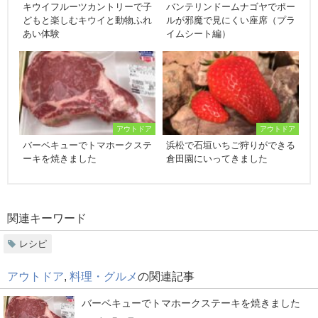
キウイフルーツカントリーで子
バンテリンドームナゴヤでポー
どもと楽しむキウイと動物ふれ
ルが邪魔で見にくい座席（プラ
あい体験
イムシート編）
アウトドア
アウトドア
バーベキューでトマホークステ
浜松で石垣いちご狩りができる
ーキを焼きました
倉田園にいってきました
関連キーワード
レシピ
アウトドア
,
料理・グルメ
の関連記事
バーベキューでトマホークステーキを焼きました