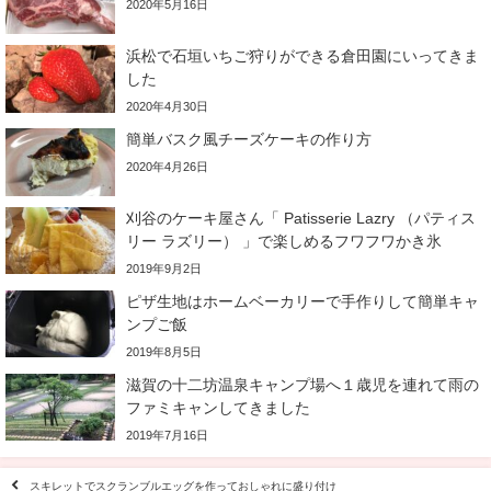
2020年5月16日
浜松で石垣いちご狩りができる倉田園にいってきま
した
2020年4月30日
簡単バスク風チーズケーキの作り方
2020年4月26日
刈谷のケーキ屋さん「 Patisserie Lazry （パティス
リー ラズリー） 」で楽しめるフワフワかき氷
2019年9月2日
ピザ生地はホームベーカリーで手作りして簡単キャ
ンプご飯
2019年8月5日
滋賀の十二坊温泉キャンプ場へ１歳児を連れて雨の
ファミキャンしてきました
2019年7月16日
スキレットでスクランブルエッグを作っておしゃれに盛り付け