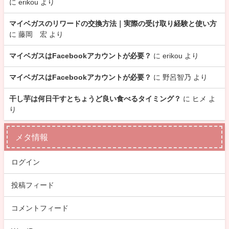
に
erikou
より
マイベガスのリワードの交換方法｜実際の受け取り経験と使い方
に
藤岡 宏
より
マイベガスはFacebookアカウントが必要？
に
erikou
より
マイベガスはFacebookアカウントが必要？
に
野呂智乃
より
干し芋は何日干すとちょうど良い食べるタイミング？
に
ヒメ
よ
り
メタ情報
ログイン
投稿フィード
コメントフィード