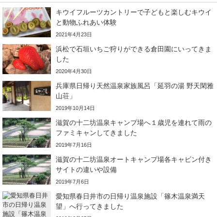
キウイフルーツカントリーで子どもと楽しむキウイ
と動物ふれあい体験
2021年4月23日
浜松で石垣いちご狩りができる倉田園にいってきま
した
2020年4月30日
兵庫県日帰り天然温泉家族風呂「延羽の湯 野天閑雅
山荘」
2019年10月14日
滋賀の十二坊温泉キャンプ場へ１歳児を連れて雨の
ファミキャンしてきました
2019年7月16日
滋賀の十二坊温泉オートキャンプ場各キャビン付き
サイトの違いや設備
2019年7月6日
愛知県春日井市の日帰り温泉施設「篠木温泉満天
望」へ行ってきました