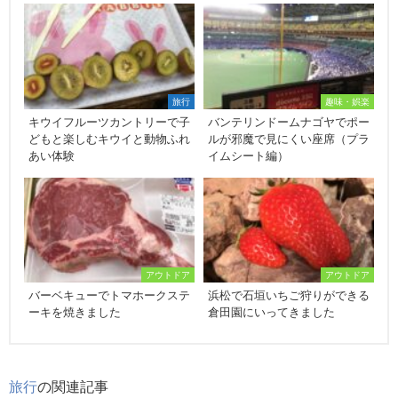
旅行
趣味・娯楽
キウイフルーツカントリーで子
バンテリンドームナゴヤでポー
どもと楽しむキウイと動物ふれ
ルが邪魔で見にくい座席（プラ
あい体験
イムシート編）
アウトドア
アウトドア
バーベキューでトマホークステ
浜松で石垣いちご狩りができる
ーキを焼きました
倉田園にいってきました
旅行
の関連記事