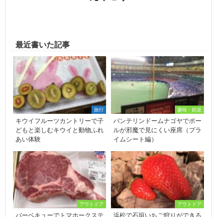
最近書いた記事
旅行
趣味・娯楽
キウイフルーツカントリーで子
バンテリンドームナゴヤでポー
どもと楽しむキウイと動物ふれ
ルが邪魔で見にくい座席（プラ
あい体験
イムシート編）
アウトドア
アウトドア
バーベキューでトマホークステ
浜松で石垣いちご狩りができる