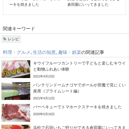
ーキを焼きました
倉田園にいってきました
関連キーワード
レシピ
料理・グルメ
,
生活の知恵
,
趣味・娯楽
の関連記事
キウイフルーツカントリーで子どもと楽しむキウイ
と動物ふれあい体験
2021年4月23日
バンテリンドームナゴヤでポールが邪魔で見にくい
座席（プライムシート編）
2021年4月12日
バーベキューでトマホークステーキを焼きました
2020年5月16日
浜松で石垣いちご狩りができる倉田園にいってきま