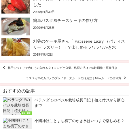
した
2020年4月30日
簡単バスク風チーズケーキの作り方
2020年4月26日
刈谷のケーキ屋さん「 Patisserie Lazry （パティス
リー ラズリー） 」で楽しめるフワフワかき氷
2019年9月2日
梅干しつくりで赤しその入れるタイミングと分量、処理方法は？体験画像・写真付き
ラスベガスのカジノのプレイヤーズカードの活用法｜Mlifeカードの作り方
おすすめの記事
ベランダでのバジル栽培成長日記｜植え付けから摘心
まで
趣味・娯楽
小國神社ことまち横丁のかき氷はいつまで楽しめる？