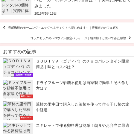
みました
2018年5月15日
元町珈琲のモーニング～エッグベネディクトも楽しめます～｜豊橋市のカフェ巡り
ヨックモックのハロウィン限定パッケージ｜箱の様子と食べてみた感想
おすすめの記事
ＧＯＤＩＶＡ（ゴディバ）のチョコバレンタイン限定
商品｜味とコスパは？
冠婚葬祭・季節行事
ドライフルーツ砂糖不使用は自家製で簡単！その作り
方は？
料理・グルメ
筆柿の里幸田で購入した渋柿を使って作る干し柿の途
中経過
料理・グルメ
スキレットで作る卵料理は簡単！朝食やお弁当に最適