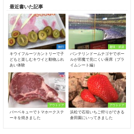
最近書いた記事
旅行
趣味・娯楽
キウイフルーツカントリーで子
バンテリンドームナゴヤでポー
どもと楽しむキウイと動物ふれ
ルが邪魔で見にくい座席（プラ
あい体験
イムシート編）
アウトドア
アウトドア
バーベキューでトマホークステ
浜松で石垣いちご狩りができる
ーキを焼きました
倉田園にいってきました