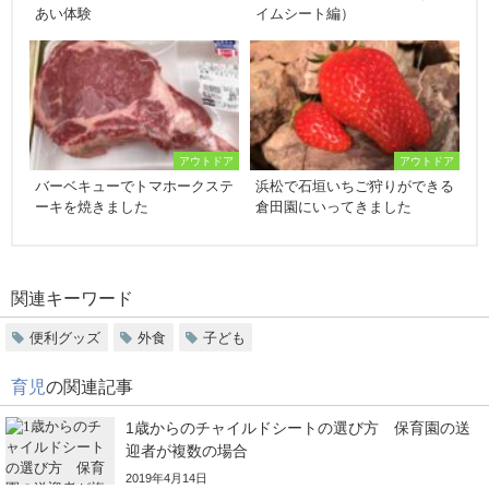
あい体験
イムシート編）
アウトドア
アウトドア
バーベキューでトマホークステ
浜松で石垣いちご狩りができる
ーキを焼きました
倉田園にいってきました
関連キーワード
便利グッズ
外食
子ども
育児
の関連記事
1歳からのチャイルドシートの選び方 保育園の送
迎者が複数の場合
2019年4月14日