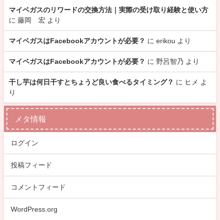
マイベガスのリワードの交換方法｜実際の受け取り経験と使い方
に
藤岡 宏
より
マイベガスはFacebookアカウントが必要？
に
erikou
より
マイベガスはFacebookアカウントが必要？
に
野呂智乃
より
干し芋は何日干すとちょうど良い食べるタイミング？
に
ヒメ
よ
り
メタ情報
ログイン
投稿フィード
コメントフィード
WordPress.org