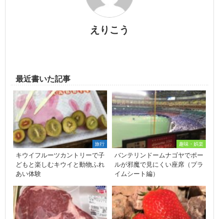
えりこう
最近書いた記事
旅行
趣味・娯楽
キウイフルーツカントリーで子
バンテリンドームナゴヤでポー
どもと楽しむキウイと動物ふれ
ルが邪魔で見にくい座席（プラ
あい体験
イムシート編）