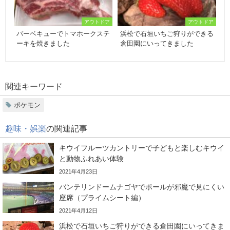
アウトドア
アウトドア
バーベキューでトマホークステ
浜松で石垣いちご狩りができる
ーキを焼きました
倉田園にいってきました
関連キーワード
ポケモン
趣味・娯楽
の関連記事
キウイフルーツカントリーで子どもと楽しむキウイ
と動物ふれあい体験
2021年4月23日
バンテリンドームナゴヤでポールが邪魔で見にくい
座席（プライムシート編）
2021年4月12日
浜松で石垣いちご狩りができる倉田園にいってきま