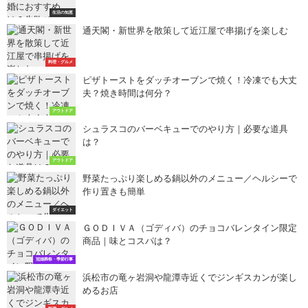
生活の知恵
通天閣・新世界を散策して近江屋で串揚げを楽しむ
料理・グルメ
ピザトーストをダッチオーブンで焼く！冷凍でも大丈
夫？焼き時間は何分？
アウトドア
シュラスコのバーベキューでのやり方｜必要な道具
は？
アウトドア
野菜たっぷり楽しめる鍋以外のメニュー／ヘルシーで
作り置きも簡単
ダイエット
ＧＯＤＩＶＡ（ゴディバ）のチョコバレンタイン限定
商品｜味とコスパは？
冠婚葬祭・季節行事
浜松市の竜ヶ岩洞や龍潭寺近くでジンギスカンが楽し
めるお店