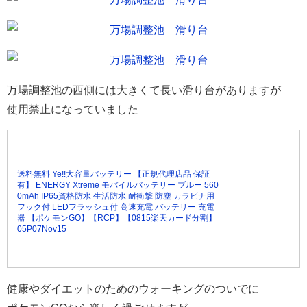
万場調整池の西側には大きくて長い滑り台がありますが
使用禁止になっていました
送料無料 Ye!!大容量バッテリー 【正規代理店品 保証
有】 ENERGY Xtreme モバイルバッテリー ブルー 560
0mAh IP65資格防水 生活防水 耐衝撃 防塵 カラビナ用
フック付 LEDフラッシュ付 高速充電 バッテリー 充電
器 【ポケモンGO】【RCP】【0815楽天カード分割】
05P07Nov15
健康やダイエットのためのウォーキングのついでに