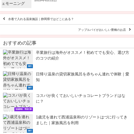
2019年6月11日
水着で入れる温泉施設｜静岡県ではどこにある？
アップルパイがおいしい豊橋のお店
おすすめの記事
卒業旅行は海外がオススメ！初めてでも安心、選び方
のコツの紹介
旅行
日帰り温泉の貸切家族風呂を赤ちゃん連れで体験｜愛
知
旅行
コスパが良くておいしいチョコレートブランドはな
に？
冠婚葬祭・季節行事
1歳児を連れて西浦温泉和のリゾートはづに行ってき
ました｜家族風呂を利用
旅行