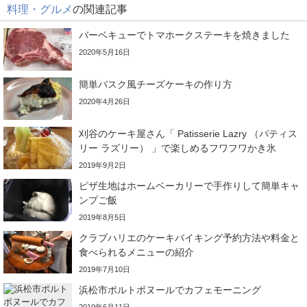
料理・グルメ
の関連記事
バーベキューでトマホークステーキを焼きました
2020年5月16日
簡単バスク風チーズケーキの作り方
2020年4月26日
刈谷のケーキ屋さん「 Patisserie Lazry （パティス
リー ラズリー） 」で楽しめるフワフワかき氷
2019年9月2日
ピザ生地はホームベーカリーで手作りして簡単キャ
ンプご飯
2019年8月5日
クラブハリエのケーキバイキング予約方法や料金と
食べられるメニューの紹介
2019年7月10日
浜松市ポルトボヌールでカフェモーニング