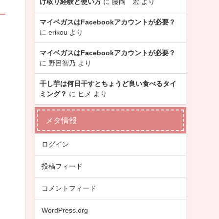
け取り経験と使い方
に
藤岡 宏
より
マイベガスはFacebookアカウントが必要？
に
erikou
より
マイベガスはFacebookアカウントが必要？
に
野呂智乃
より
干し芋は何日干すとちょうど良い食べるタイ
ミング？
に
ヒメ
より
メタ情報
ログイン
投稿フィード
コメントフィード
WordPress.org