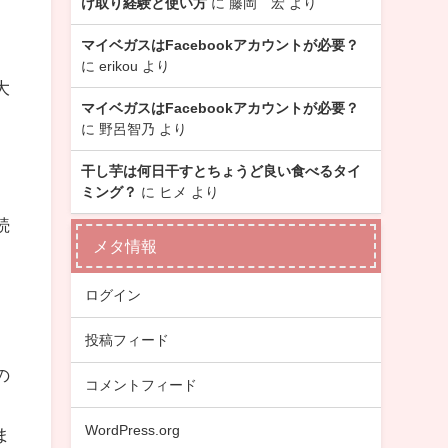
け取り経験と使い方
に
藤岡 宏
より
マイベガスはFacebookアカウントが必要？
に
erikou
より
大
マイベガスはFacebookアカウントが必要？
に
野呂智乃
より
干し芋は何日干すとちょうど良い食べるタイ
ミング？
に
ヒメ
より
続
メタ情報
ログイン
投稿フィード
の
コメントフィード
WordPress.org
ま