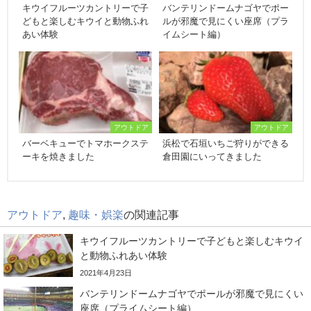
キウイフルーツカントリーで子
バンテリンドームナゴヤでポー
どもと楽しむキウイと動物ふれ
ルが邪魔で見にくい座席（プラ
あい体験
イムシート編）
アウトドア
アウトドア
バーベキューでトマホークステ
浜松で石垣いちご狩りができる
ーキを焼きました
倉田園にいってきました
アウトドア
,
趣味・娯楽
の関連記事
キウイフルーツカントリーで子どもと楽しむキウイ
と動物ふれあい体験
2021年4月23日
バンテリンドームナゴヤでポールが邪魔で見にくい
座席（プライムシート編）