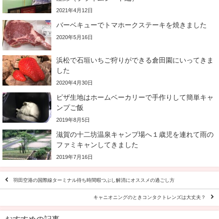
2021年4月12日
バーベキューでトマホークステーキを焼きました
2020年5月16日
浜松で石垣いちご狩りができる倉田園にいってきま
した
2020年4月30日
ピザ生地はホームベーカリーで手作りして簡単キャ
ンプご飯
2019年8月5日
滋賀の十二坊温泉キャンプ場へ１歳児を連れて雨の
ファミキャンしてきました
2019年7月16日
羽田空港の国際線ターミナル待ち時間暇つぶし解消にオススメの過ごし方
キャニオニングのときコンタクトレンズは大丈夫？
おすすめの記事