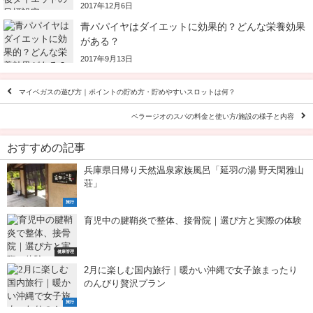
2017年12月6日
青パパイヤはダイエットに効果的？どんな栄養効果
がある？
2017年9月13日
マイベガスの遊び方｜ポイントの貯め方・貯めやすいスロットは何？
ベラージオのスパの料金と使い方/施設の様子と内容
おすすめの記事
兵庫県日帰り天然温泉家族風呂「延羽の湯 野天閑雅山
荘」
旅行
育児中の腱鞘炎で整体、接骨院｜選び方と実際の体験
健康管理
2月に楽しむ国内旅行｜暖かい沖縄で女子旅まったり
のんびり贅沢プラン
旅行