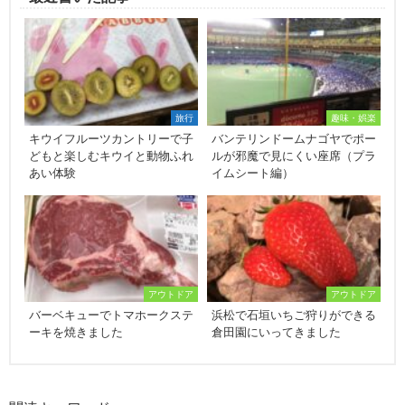
旅行
趣味・娯楽
キウイフルーツカントリーで子
バンテリンドームナゴヤでポー
どもと楽しむキウイと動物ふれ
ルが邪魔で見にくい座席（プラ
あい体験
イムシート編）
アウトドア
アウトドア
バーベキューでトマホークステ
浜松で石垣いちご狩りができる
ーキを焼きました
倉田園にいってきました