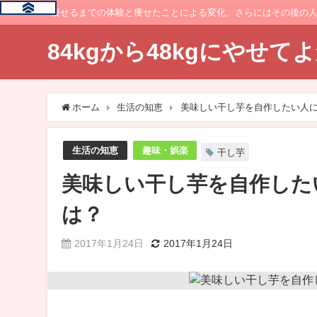
痩せるまでの体験と痩せたことによる変化、さらにはその後の
84kgから48kgにやせ
ホーム
生活の知恵
美味しい干し芋を自作したい人
生活の知恵
趣味・娯楽
干し芋
美味しい干し芋を自作した
は？
2017年1月24日
2017年1月24日