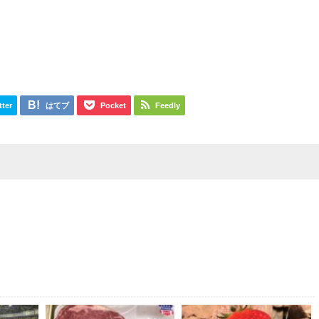
tter
はてブ
Pocket
Feedly