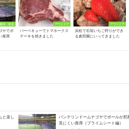
趣味・娯楽
アウトドア
アウトドア
ゴヤでポ
バーベキューでトマホークス
浜松で石垣いちご狩りができ
い座席
テーキを焼きました
る倉田園にいってきました
）
もと楽し
バンテリンドームナゴヤでポールが邪
見にくい座席（プライムシート編）