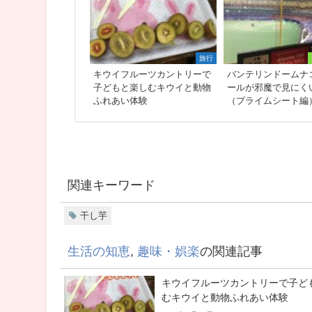
旅行
キウイフルーツカントリーで
バンテリンドームナ
子どもと楽しむキウイと動物
ールが邪魔で見にく
ふれあい体験
（プライムシート編
関連キーワード
干し芋
生活の知恵
,
趣味・娯楽
の関連記事
キウイフルーツカントリーで子ど
むキウイと動物ふれあい体験