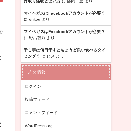
け取り経験と使い方
に
藤岡 宏
より
マイベガスはFacebookアカウントが必要？
に
erikou
より
で
マイベガスはFacebookアカウントが必要？
に
野呂智乃
より
干し芋は何日干すとちょうど良い食べるタイ
ミング？
に
ヒメ
より
く
メタ情報
ログイン
投稿フィード
コメントフィード
さ
WordPress.org