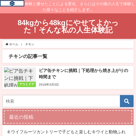
痩せるまでの体験と痩せたことによる変化、さらにはその後の人生で体験し
た様々なことを紹介します。
84kgから48kgにやせてよかっ
た！そんな私の人生体験記
ホーム
チキン
チキンの記事一覧
ビア缶チキンに挑戦｜下処理から焼き上がりの
時間まで
アウトドア
2019年3月3日
最近の投稿
キウイフルーツカントリーで子どもと楽しむキウイと動物ふれ