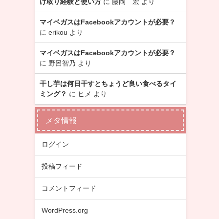
け取り経験と使い方
に
藤岡 宏
より
マイベガスはFacebookアカウントが必要？
に
erikou
より
マイベガスはFacebookアカウントが必要？
に
野呂智乃
より
干し芋は何日干すとちょうど良い食べるタイ
ミング？
に
ヒメ
より
メタ情報
ログイン
投稿フィード
コメントフィード
WordPress.org