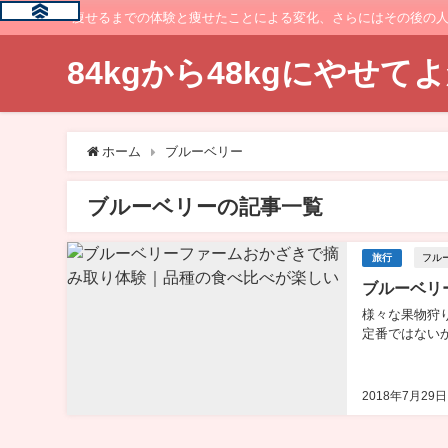
痩せるまでの体験と痩せたことによる変化、さらにはその後の
84kgから48kgにやせ
ホーム
ブルーベリー
ブルーベリーの記事一覧
フル
旅行
ブルーベリ
様々な果物狩
定番ではないか
2018年7月29日