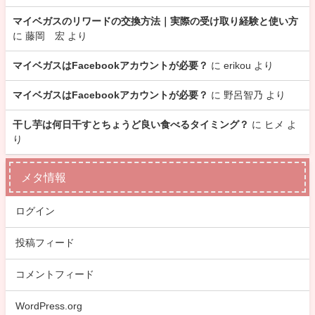
マイベガスのリワードの交換方法｜実際の受け取り経験と使い方
に
藤岡 宏
より
マイベガスはFacebookアカウントが必要？
に
erikou
より
マイベガスはFacebookアカウントが必要？
に
野呂智乃
より
干し芋は何日干すとちょうど良い食べるタイミング？
に
ヒメ
よ
り
メタ情報
ログイン
投稿フィード
コメントフィード
WordPress.org