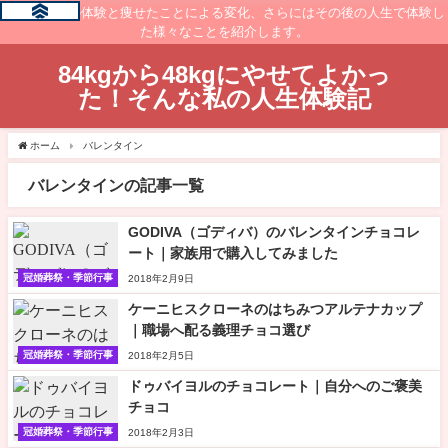
痩せるまでの体験と痩せたことによる変化、さらにはその後の人生で体験し
た様々なことを紹介します。
84kgから48kgにやせてよかっ
た！そんな私の人生体験記
ホーム
バレンタイン
バレンタインの記事一覧
GODIVA（ゴディバ）のバレンタインチョコレ
ート｜家族用で購入してみました
冠婚葬祭・季節行事
2018年2月9日
ケーニヒスクローネのはちみつアルテナカップ
｜職場へ配る義理チョコ選び
冠婚葬祭・季節行事
2018年2月5日
ドゥバイヨルのチョコレート｜自分へのご褒美
チョコ
冠婚葬祭・季節行事
2018年2月3日