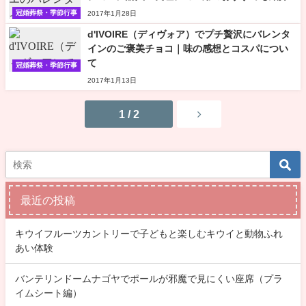
冠婚葬祭・季節行事
2017年1月28日
d'IVOIRE（ディヴォア）でプチ贅沢にバレンタ
インのご褒美チョコ｜味の感想とコスパについ
て
冠婚葬祭・季節行事
2017年1月13日
1 / 2
最近の投稿
キウイフルーツカントリーで子どもと楽しむキウイと動物ふれ
あい体験
バンテリンドームナゴヤでポールが邪魔で見にくい座席（プラ
イムシート編）